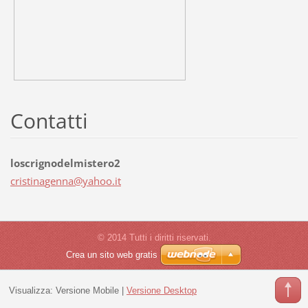
Contatti
loscrignodelmistero2
cristina
genna@ya
hoo.it
© 2014 Tutti i diritti riservati.
Crea un sito web gratis
Visualizza:
Versione Mobile
|
Versione Desktop