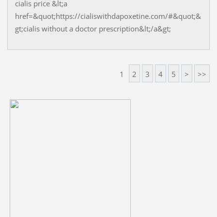
cialis price &lt;a
href=&quot;https://cialiswithdapoxetine.com/#&quot;&
gt;cialis without a doctor prescription&lt;/a&gt;
1
2
3
4
5
>
>>